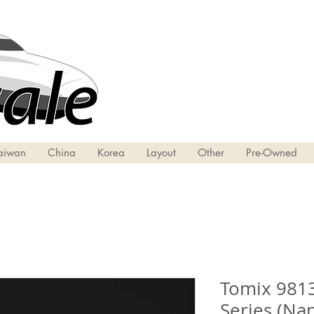
aiwan
China
Korea
Layout
Other
Pre-Owned
Tomix 9813
Series (Nan