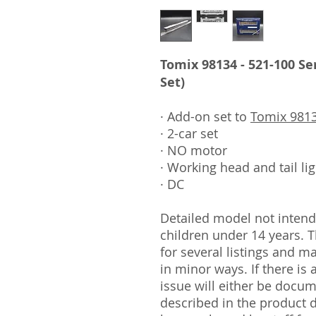
Tomix 98134 - 521-100 Se
Set)
· Add-on set to
Tomix 9813
· 2-car set
· NO motor
· Working head and tail li
· DC
Detailed model not intende
children under 14 years.
for several listings and m
in minor ways. If there is
issue will either be docu
described in the product 