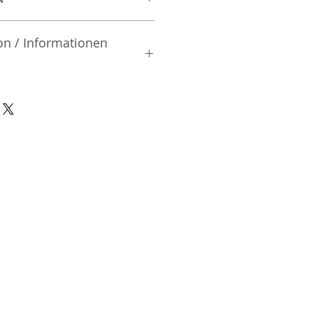
on / Informationen
rsteller:
td.
| Mibu-machi | Shimotsuga-gun
02 | Japan
nsible Person / Importeur
cher:
ic Vertriebs GmbH & Co. KG
/ 47
9/465/04072
DE136713331
A48482B