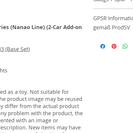
No additional info
GPSR Informati
ries (Nanao Line) (2-Car Add-on
gemäß ProdSV
Manufacturer / He
3 (Base Set)
Tommy Tech Co., L
3-3-20 Toy Town 
| Tochigi | 321-02
ghts
Import and Respo
und Verantwortli
d as a toy. Not suitable for
 The product image may be reused
Horizont Electron
ay differ from the actual product
Päwesiner Weg 46 
13581 Berlin
 any problem with the product, the
Steuernummer: 2
mented with an image or
UST-ID Nummer: 
description. New items may have
HRB Nummer: HR