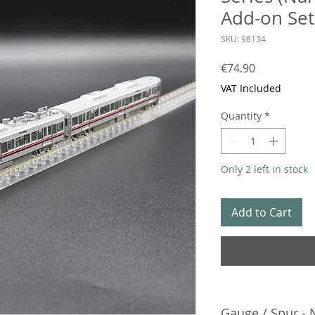
Add-on Set
SKU: 98134
Price
€74.90
VAT Included
Quantity
*
Only 2 left in stock
Add to Cart
Gauge / Spur - 