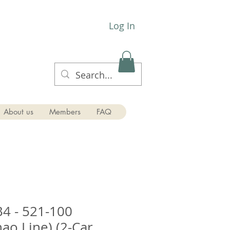
Log In
About us
Members
FAQ
4 - 521-100
ao Line) (2-Car