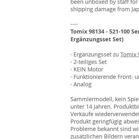
been unboxed by staff for
shipping damage from Ja
----
Tomix 98134 - 521-100 Ser
Ergänzungsset Set)
· Ergänzungsset zu
Tomix 9
· 2-teiliges Set
· KEIN Motor
· Funktionierende Front- u
· Analog
Sammlermodell, kein Spiel
unter 14 Jahren. Produktb
Verkäufe wiederverwende
Produkt geringfügig abwe
Probleme bekannt sind wi
zusätzlichen Bildern vera