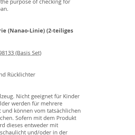
 the purpose of checking for
Amtsgericht Berli
pan.
Lucid ID: DE4171
WEEE-Reg.-Nr.: D
ie (Nanao-Linie) (2-teiliges
8133 (Basis Set)
nd Rücklichter
zeug. Nicht geeignet für Kinder
ilder werden für mehrere
t und können vom tatsächlichen
ichen. Sofern mit dem Produkt
rd dieses entweder mit
nschaulicht und/oder in der