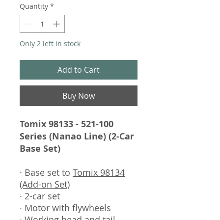
Quantity
*
Only 2 left in stock
Add to Cart
Buy Now
Tomix 98133 - 521-100
Series (Nanao Line) (2-Car
Base Set)
· Base set to
Tomix 98134
(Add-on Set)
· 2-car set
· Motor with flywheels
· Working head and tail