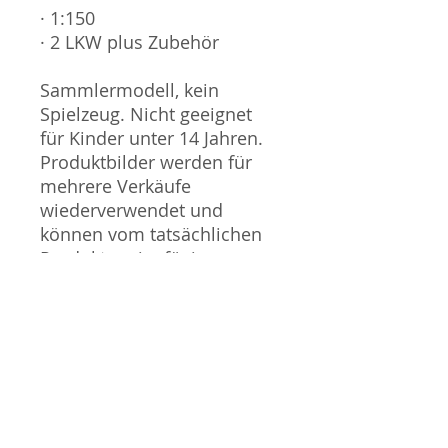
· 1:150
· 2 LKW plus Zubehör
Sammlermodell, kein
Spielzeug. Nicht geeignet
für Kinder unter 14 Jahren.
Produktbilder werden für
mehrere Verkäufe
wiederverwendet und
können vom tatsächlichen
Produkt geringfügig
abweichen. Sofern mit dem
Produkt Probleme bekannt
sind wird dieses entweder
mit zusätzlichen Bildern
veranschaulicht und/oder in
der Produktbeschreibung
beschrieben. Neue Artikel