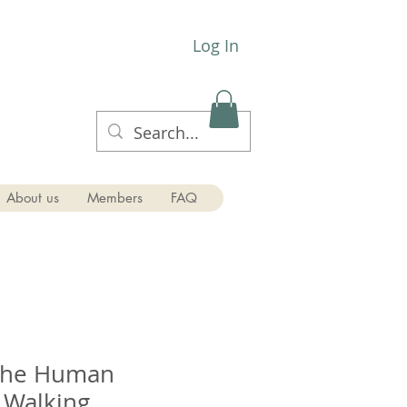
Log In
About us
Members
FAQ
The Human
" Walking