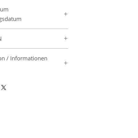
zum
ngsdatum
N
on / Informationen
rsteller:
td.
| Mibu-machi | Shimotsuga-gun
02 | Japan
nsible Person / Importeur
cher: