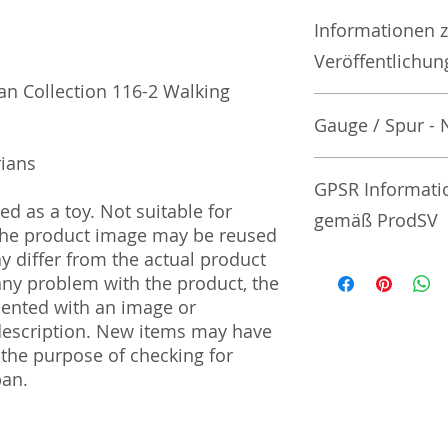
Informationen 
Veröffentlichu
 Collection 116-2 Walking
Gauge / Spur - 
rians
No additional info
GPSR Informati
d as a toy. Not suitable for
gemäß ProdSV
 The product image may be reused
ay differ from the actual product
Manufacturer / He
 any problem with the product, the
mented with an image or
Tommy Tech Co., L
description. New items may have
3-3-20 Toy Town 
 the purpose of checking for
| Tochigi | 321-02
pan.
Import and Respo
und Verantwortli