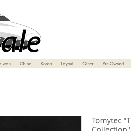
aiwan
China
Korea
Layout
Other
Pre-Owned
Tomytec "
Collection