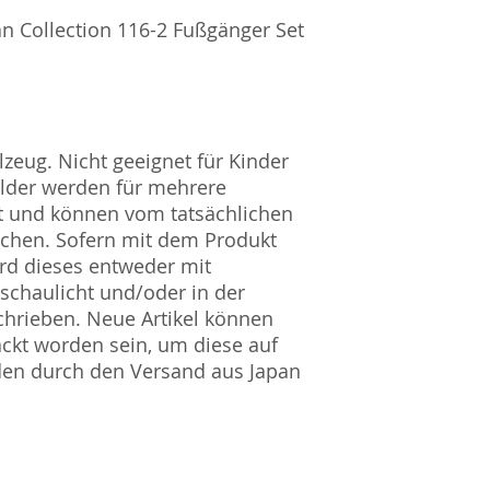
Horizont Electron
 Collection 116-2 Fußgänger Set
Päwesiner Weg 46 
13581 Berlin
info@j-scale.com
Steuernummer: 2
UST-ID Nummer: 
HRB Nummer: HR
zeug. Nicht geeignet für Kinder
Amtsgericht Berli
ilder werden für mehrere
Lucid ID: DE4171
t und können vom tatsächlichen
WEEE-Reg.-Nr.: D
ichen. Sofern mit dem Produkt
rd dieses entweder mit
nschaulicht und/oder in der
hrieben. Neue Artikel können
ckt worden sein, um diese auf
den durch den Versand aus Japan