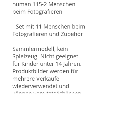
human 115-2 Menschen
beim Fotografieren
- Set mit 11 Menschen beim
Fotografieren und Zubehör
Sammlermodell, kein
Spielzeug. Nicht geeignet
für Kinder unter 14 Jahren.
Produktbilder werden für
mehrere Verkäufe
wiederverwendet und
können vom tatsächlichen
Produkt geringfügig
abweichen. Sofern mit dem
Produkt Probleme bekannt
sind wird dieses entweder
mit zusätzlichen Bildern
veranschaulicht und/oder in