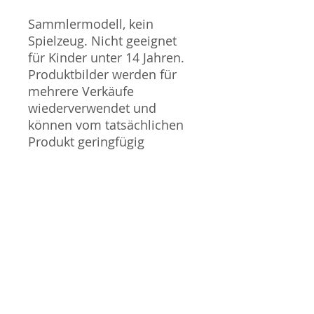
Sammlermodell, kein
Spielzeug. Nicht geeignet
für Kinder unter 14 Jahren.
Produktbilder werden für
mehrere Verkäufe
wiederverwendet und
können vom tatsächlichen
Produkt geringfügig
abweichen. Sofern mit dem
Produkt Probleme bekannt
sind wird dieses entweder
mit zusätzlichen Bildern
veranschaulicht und/oder in
der Produktbeschreibung
beschrieben. Neue Artikel
können durch Mitarbeiter
ausgepackt worden sein,
um diese auf eventuelle