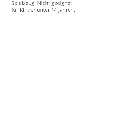
Spielzeug. Nicht geeignet
für Kinder unter 14 Jahren.
Produktbilder werden für
mehrere Verkäufe
wiederverwendet und
können vom tatsächlichen
Produkt geringfügig
abweichen. Sofern mit dem
Produkt Probleme bekannt
sind wird dieses entweder
mit zusätzlichen Bildern
veranschaulicht und/oder in
der Produktbeschreibung
beschrieben. Neue Artikel
können durch Mitarbeiter
ausgepackt worden sein,
um diese auf eventuelle
Transportschäden durch
den Versand aus Japan zu