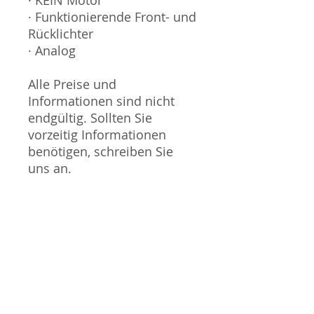
· Funktionierende Front- und
Rücklichter
· Analog
Alle Preise und
Informationen sind nicht
endgültig. Sollten Sie
vorzeitig Informationen
benötigen, schreiben Sie
uns an.
Sammlermodell, kein
Spielzeug. Nicht geeignet
für Kinder unter 14 Jahren.
Produktbilder werden für
mehrere Verkäufe
wiederverwendet und
können vom tatsächlichen