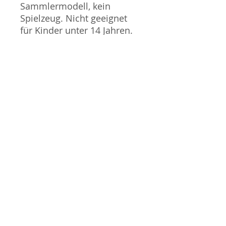
Sammlermodell, kein
Spielzeug. Nicht geeignet
für Kinder unter 14 Jahren.
Produktbilder werden für
mehrere Verkäufe
wiederverwendet und
können vom tatsächlichen
Produkt geringfügig
abweichen. Sofern mit dem
Produkt Probleme bekannt
sind wird dieses entweder
mit zusätzlichen Bildern
veranschaulicht und/oder in
der Produktbeschreibung
beschrieben. Neue Artikel
können durch Mitarbeiter
ausgepackt worden sein,
um diese auf eventuelle
Transportschäden durch