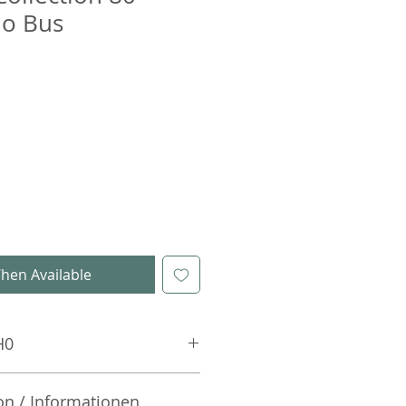
io Bus
hen Available
H0
on / Informationen