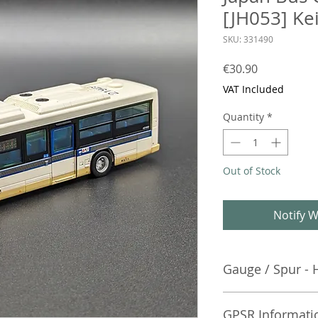
[JH053] Ke
SKU: 331490
Price
€30.90
VAT Included
Quantity
*
Out of Stock
Notify W
Gauge / Spur - 
No additional info
GPSR Informati