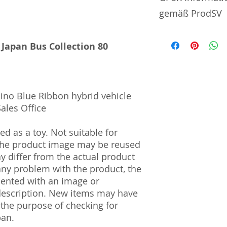
gemäß ProdSV
Manufacturer / He
 Japan Bus Collection 80
Tommy Tech Co., L
3-3-20 Toy Town 
| Tochigi | 321-02
ino Blue Ribbon hybrid vehicle
Import and Respo
ales Office
und Verantwortli
d as a toy. Not suitable for
Horizont Electron
 The product image may be reused
Päwesiner Weg 46 
ay differ from the actual product
13581 Berlin
 any problem with the product, the
Steuernummer: 2
UST-ID Nummer: 
mented with an image or
HRB Nummer: HR
description. New items may have
Amtsgericht Berli
 the purpose of checking for
Lucid ID: DE4171
pan.
WEEE-Reg.-Nr.: D