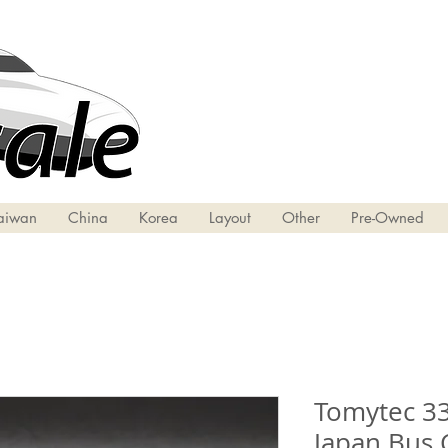
aiwan
China
Korea
Layout
Other
Pre-Owned
Tomytec 33
Japan Bus 