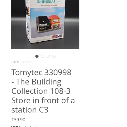
SKU: 330998
Tomytec 330998
- The Building
Collection 108-3
Store in front of a
station C3
Price
€39.90