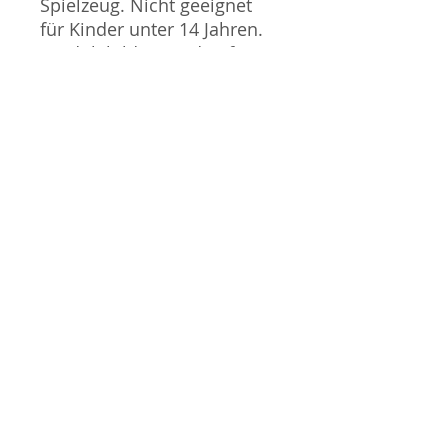
Spielzeug. Nicht geeignet
für Kinder unter 14 Jahren.
Produktbilder werden für
mehrere Verkäufe
wiederverwendet und
können vom tatsächlichen
Produkt geringfügig
abweichen. Sofern mit dem
Produkt Probleme bekannt
sind wird dieses entweder
mit zusätzlichen Bildern
veranschaulicht und/oder in
der Produktbeschreibung
beschrieben. Neue Artikel
können durch Mitarbeiter
ausgepackt worden sein,
um diese auf eventuelle
Transportschäden durch
den Versand aus Japan zu