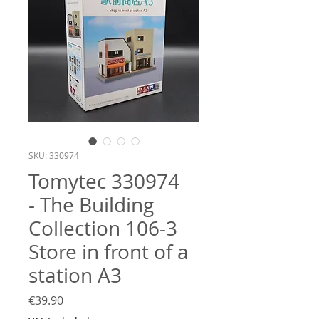
SKU: 330974
Tomytec 330974
- The Building
Collection 106-3
Store in front of a
station A3
Price
€39.90