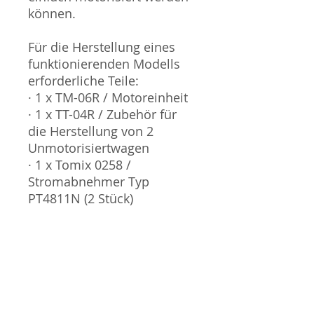
können.
Für die Herstellung eines
funktionierenden Modells
erforderliche Teile:
· 1 x TM-06R / Motoreinheit
· 1 x TT-04R / Zubehör für
die Herstellung von 2
Unmotorisiertwagen
· 1 x Tomix 0258 /
Stromabnehmer Typ
PT4811N (2 Stück)
Sammlermodell, kein
Spielzeug. Nicht geeignet
für Kinder unter 14 Jahren.
Produktbilder werden für
mehrere Verkäufe