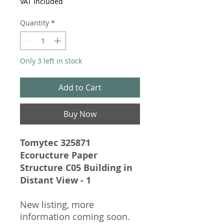
VAT Included
Quantity
*
Only 3 left in stock
Add to Cart
Buy Now
Tomytec 325871
Ecoructure Paper
Structure C05 Building in
Distant View - 1
New listing, more
information coming soon.