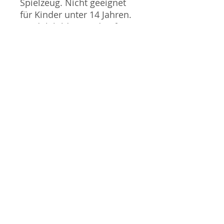
Spielzeug. Nicht geeignet
für Kinder unter 14 Jahren.
Produktbilder werden für
mehrere Verkäufe
wiederverwendet und
können vom tatsächlichen
Produkt geringfügig
abweichen. Sofern mit dem
Produkt Probleme bekannt
sind wird dieses entweder
mit zusätzlichen Bildern
veranschaulicht und/oder in
der Produktbeschreibung
beschrieben. Neue Artikel
können durch Mitarbeiter
ausgepackt worden sein,
um diese auf eventuelle
Transportschäden durch
den Versand aus Japan zu