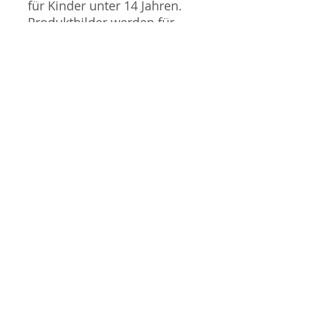
für Kinder unter 14 Jahren.
Produktbilder werden für
mehrere Verkäufe
wiederverwendet und
können vom tatsächlichen
Produkt geringfügig
abweichen. Sofern mit dem
Produkt Probleme bekannt
sind wird dieses entweder
mit zusätzlichen Bildern
veranschaulicht und/oder in
der Produktbeschreibung
beschrieben. Neue Artikel
können durch Mitarbeiter
ausgepackt worden sein,
um diese auf eventuelle
Transportschäden durch
den Versand aus Japan zu
überprüfen.