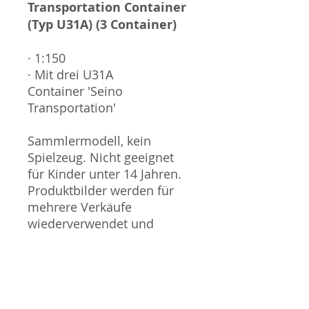
Transportation Container
(Typ U31A) (3 Container)
· 1:150
· Mit drei U31A
Container 'Seino
Transportation'
Sammlermodell, kein
Spielzeug. Nicht geeignet
für Kinder unter 14 Jahren.
Produktbilder werden für
mehrere Verkäufe
wiederverwendet und
können vom tatsächlichen
Produkt geringfügig
abweichen. Sofern mit dem
Produkt Probleme bekannt
sind wird dieses entweder