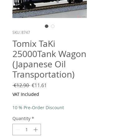
SKU: 8747
Tomix TaKi
25000Tank Wagon
(Japanese Oil
Transportation)
Regular
Sale
 €12.90 
€11.61
Price
Price
VAT Included
10 % Pre-Order Discount
Quantity
*