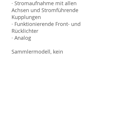
· Stromaufnahme mit allen
Achsen und Stromführende
Kupplungen
· Funktionierende Front- und
Rücklichter
· Analog
Sammlermodell, kein
Spielzeug. Nicht geeignet
für Kinder unter 14 Jahren.
Produktbilder werden für
mehrere Verkäufe
wiederverwendet und
können vom tatsächlichen
Produkt geringfügig
abweichen. Sofern mit dem
Produkt Probleme bekannt
sind wird dieses entweder
mit zusätzlichen Bildern