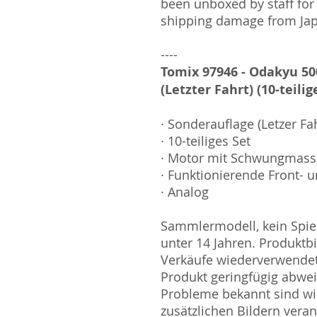
been unboxed by staff for
shipping damage from Ja
----
Tomix 97946 - Odakyu 50
(Letzter Fahrt) (10-teilig
· Sonderauflage (Letzer Fa
· 10-teiliges Set
· Motor mit Schwungmas
· Funktionierende Front- u
· Analog
Sammlermodell, kein Spiel
unter 14 Jahren. Produktb
Verkäufe wiederverwende
Produkt geringfügig abwe
Probleme bekannt sind wi
zusätzlichen Bildern vera