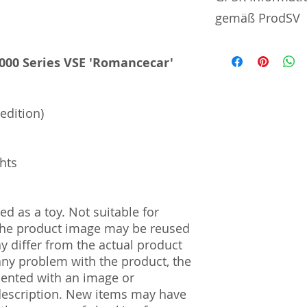
gemäß ProdSV
Manufacturer / He
000 Series VSE 'Romancecar'
Tommy Tech Co., L
3-3-20 Toy Town 
 edition)
| Tochigi | 321-02
Import and Respo
und Verantwortli
ghts
Horizont Electron
Päwesiner Weg 46 
d as a toy. Not suitable for
13581 Berlin
 The product image may be reused
Steuernummer: 2
UST-ID Nummer: 
ay differ from the actual product
HRB Nummer: HR
 any problem with the product, the
Amtsgericht Berli
mented with an image or
Lucid ID: DE4171
description. New items may have
WEEE-Reg.-Nr.: D