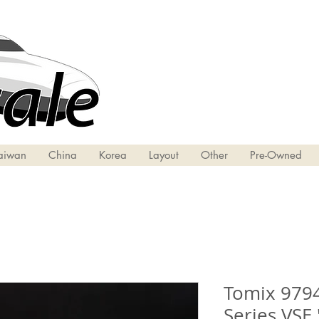
aiwan
China
Korea
Layout
Other
Pre-Owned
Tomix 979
Series VSE