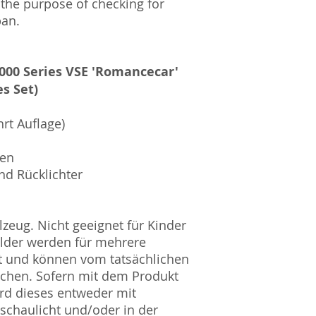
 the purpose of checking for
pan.
000 Series VSE 'Romancecar'
es Set)
hrt Auflage)
sen
nd Rücklichter
zeug. Nicht geeignet für Kinder
ilder werden für mehrere
t und können vom tatsächlichen
ichen. Sofern mit dem Produkt
rd dieses entweder mit
nschaulicht und/oder in der