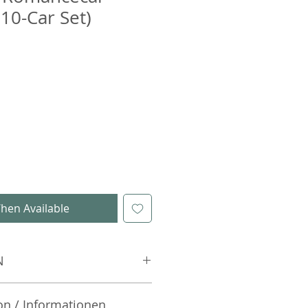
(10-Car Set)
hen Available
N
on / Informationen