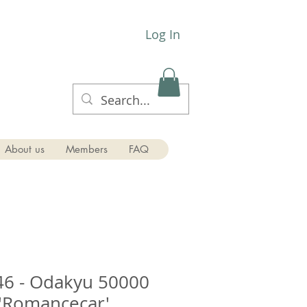
Log In
About us
Members
FAQ
46 - Odakyu 50000
 'Romancecar'