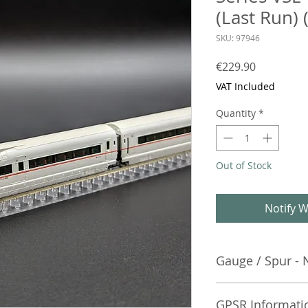
(Last Run) 
SKU: 97946
Price
€229.90
VAT Included
Quantity
*
Out of Stock
Notify W
Gauge / Spur - 
No additional info
GPSR Informati