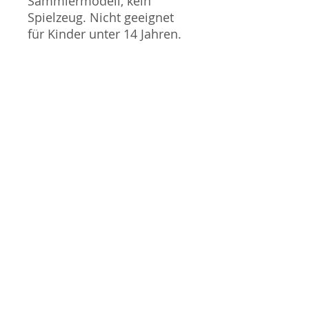
Sammlermodell, kein
Spielzeug. Nicht geeignet
für Kinder unter 14 Jahren.
Produktbilder werden für
mehrere Verkäufe
wiederverwendet und
können vom tatsächlichen
Produkt geringfügig
abweichen. Sofern mit dem
Produkt Probleme bekannt
sind wird dieses entweder
mit zusätzlichen Bildern
veranschaulicht und/oder in
der Produktbeschreibung
beschrieben. Neue Artikel
können durch Mitarbeiter
ausgepackt worden sein,
um diese auf eventuelle
Transportschäden durch