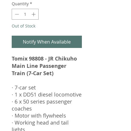
Quantity
*
Out of Stock
Notify When Available
Tomix 98808 - JR Chikuho
Main Line Passenger
Train (7-Car Set)
· 7-car set
· 1 x DD51 diesel locomotive
· 6 x 50 series passenger
coaches
· Motor with flywheels
· Working head and tail
lights