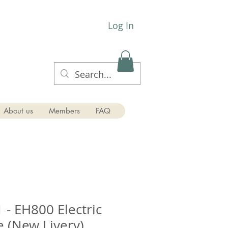
Log In
About us
Members
FAQ
 - EH800 Electric
 (New Livery)