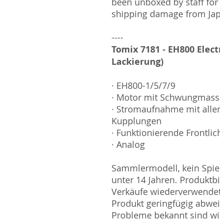
been unboxed by staff for
shipping damage from Ja
----
Tomix 7181 - EH800 Elec
Lackierung)
· EH800-1/5/7/9
· Motor mit Schwungmas
· Stromaufnahme mit all
Kupplungen
· Funktionierende Frontlic
· Analog
Sammlermodell, kein Spiel
unter 14 Jahren. Produktb
Verkäufe wiederverwende
Produkt geringfügig abwe
Probleme bekannt sind wi