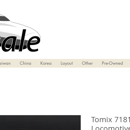
aiwan
China
Korea
Layout
Other
Pre-Owned
Tomix 7181
Locomotive