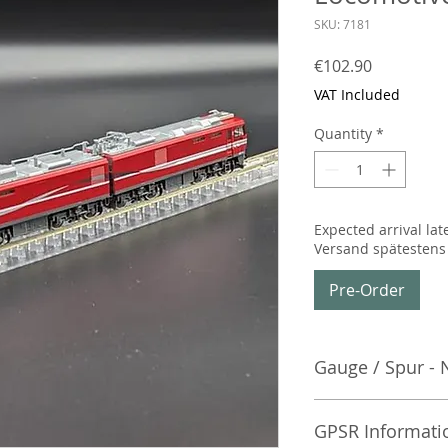
SKU: 7181
Price
€102.90
VAT Included
Quantity
*
Expected arrival lat
Versand spätestens
Pre-Order
Gauge / Spur - 
No additional info
GPSR Informati