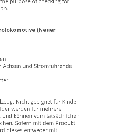
 the purpose of checking for
pan.
trolokomotive (Neuer
sen
en Achsen und Stromführende
hter
zeug. Nicht geeignet für Kinder
ilder werden für mehrere
t und können vom tatsächlichen
ichen. Sofern mit dem Produkt
rd dieses entweder mit