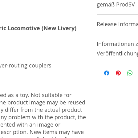
gemäß ProdSV
Manufacturer / He
Release inform
ric Locomotive (New Livery)
Tommy Tech Co., L
To be released in 07
3-3-20 Toy Town 
Informationen 
Pre-Orders accepted
| Tochigi | 321-02
Veröffentlichu
Import and Respo
wer-routing couplers
und Verantwortli
Vorraussichtlicher 
Versand nach Ankun
Horizont Electron
Vorbestellungen akz
Päwesiner Weg 46 
13581 Berlin
d as a toy. Not suitable for
Steuernummer: 2
 The product image may be reused
UST-ID Nummer: 
ay differ from the actual product
HRB Nummer: HR
 any problem with the product, the
Amtsgericht Berli
mented with an image or
Lucid ID: DE4171
WEEE-Reg.-Nr.: D
description. New items may have