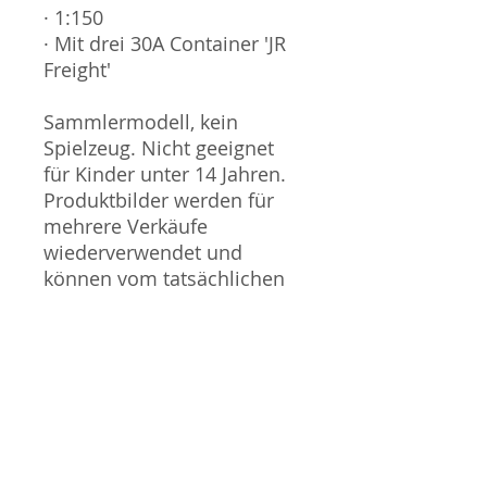
· 1:150
· Mit drei 30A Container 'JR
Freight'
Sammlermodell, kein
Spielzeug. Nicht geeignet
für Kinder unter 14 Jahren.
Produktbilder werden für
mehrere Verkäufe
wiederverwendet und
können vom tatsächlichen
Produkt geringfügig
abweichen. Sofern mit dem
Produkt Probleme bekannt
sind wird dieses entweder
mit zusätzlichen Bildern
veranschaulicht und/oder in
der Produktbeschreibung
beschrieben. Neue Artikel