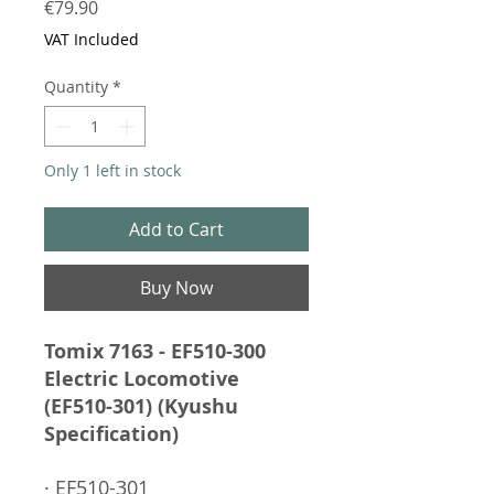
Price
€79.90
VAT Included
Quantity
*
Only 1 left in stock
Add to Cart
Buy Now
Tomix 7163 - EF510-300
Electric Locomotive
(EF510-301) (Kyushu
Specification)
· EF510-301