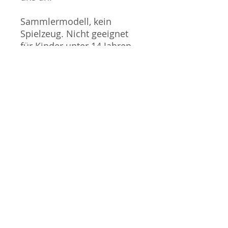
Sammlermodell, kein
Spielzeug. Nicht geeignet
für Kinder unter 14 Jahren.
Produktbilder werden für
mehrere Verkäufe
wiederverwendet und
können vom tatsächlichen
Produkt geringfügig
abweichen. Sofern mit dem
Produkt Probleme bekannt
sind wird dieses entweder
mit zusätzlichen Bildern
veranschaulicht und/oder in
der Produktbeschreibung
beschrieben. Neue Artikel
können durch Mitarbeiter
ausgepackt worden sein,