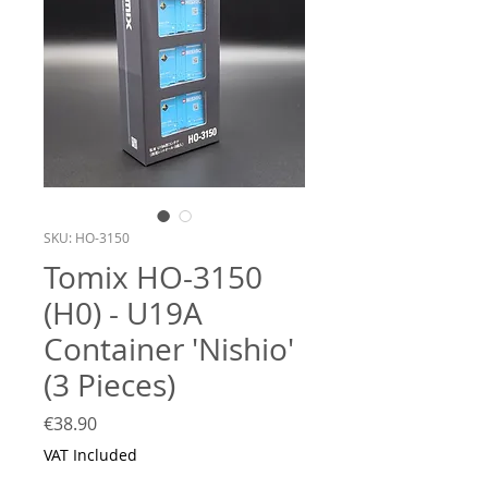
SKU: HO-3150
Tomix HO-3150
(H0) - U19A
Container 'Nishio'
(3 Pieces)
Price
€38.90
VAT Included