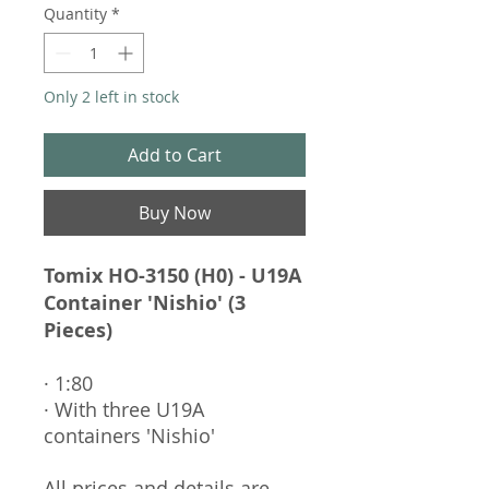
Quantity
*
Only 2 left in stock
Add to Cart
Buy Now
Tomix HO-3150 (H0) - U19A
Container 'Nishio' (3
Pieces)
· 1:80
· With three U19A
containers 'Nishio'
All prices and details are