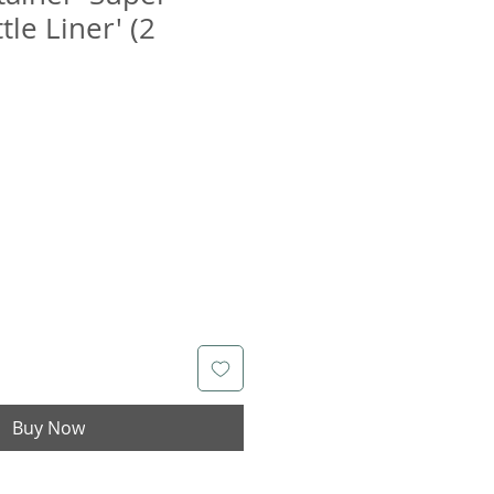
le Liner' (2
Buy Now