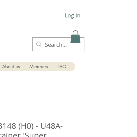
Log In
About us
Members
FAQ
148 (H0) - U48A-
ainer 'Super