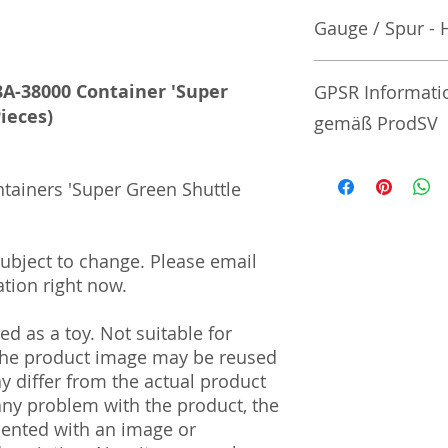
Gauge / Spur - 
No additional info
8A-38000 Container 'Super
GPSR Informati
ieces)
gemäß ProdSV
Manufacturer / He
tainers 'Super Green Shuttle
Tommy Tech Co., L
3-3-20 Toy Town 
 subject to change. Please email
| Tochigi | 321-02
tion right now.
Import and Respo
und Verantwortli
d as a toy. Not suitable for
 The product image may be reused
Horizont Electron
ay differ from the actual product
Päwesiner Weg 46 
 any problem with the product, the
13581 Berlin
mented with an image or
info@j-scale.com