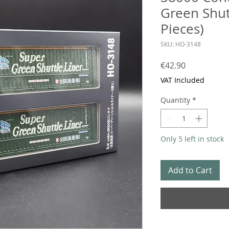
Green Shutt
Pieces)
SKU: HO-3148
Price
€42.90
VAT Included
Quantity
*
Only 5 left in stock
Add to Cart