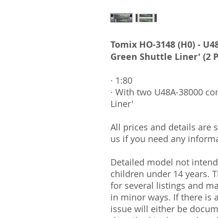
Tomix HO-3148 (H0) - U4
Green Shuttle Liner' (2 P
· 1:80
· With two U48A-38000 con
Liner'
All prices and details are
us if you need any informa
Detailed model not intende
children under 14 years.
for several listings and m
in minor ways. If there is
issue will either be docu