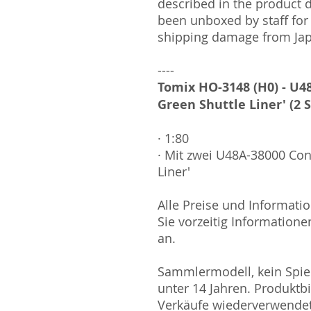
described in the product 
been unboxed by staff for
shipping damage from Ja
----
Tomix HO-3148 (H0) - U4
Green Shuttle Liner' (2 
· 1:80
· Mit zwei U48A-38000 Con
Liner'
Alle Preise und Informatio
Sie vorzeitig Informatione
an.
Sammlermodell, kein Spiel
unter 14 Jahren. Produktb
Verkäufe wiederverwende