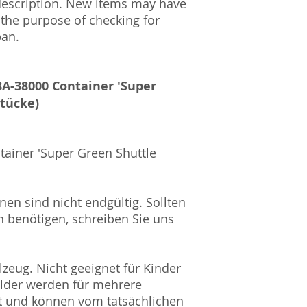
Steuernummer: 2
description. New items may have
UST-ID Nummer: 
 the purpose of checking for
HRB Nummer: HR
pan.
Amtsgericht Berli
Lucid ID: DE4171
WEEE-Reg.-Nr.: D
8A-38000 Container 'Super
Stücke)
tainer 'Super Green Shuttle
nen sind nicht endgültig. Sollten
n benötigen, schreiben Sie uns
zeug. Nicht geeignet für Kinder
ilder werden für mehrere
t und können vom tatsächlichen