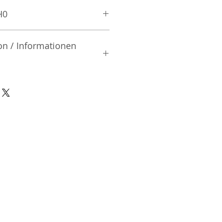
H0
on / Informationen
rsteller:
td.
| Mibu-machi | Shimotsuga-gun
02 | Japan
nsible Person / Importeur
cher:
ic Vertriebs GmbH & Co. KG
/ 47