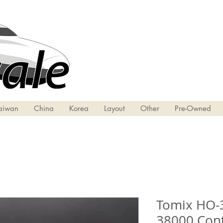
aiwan
China
Korea
Layout
Other
Pre-Owned
Tomix HO-3
38000 Cont