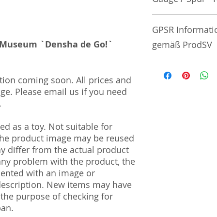
No additional info
GPSR Informati
ar Museum `Densha de Go!`
gemäß ProdSV
Manufacturer / He
tion coming soon. All prices and
nge. Please email us if you need
Tommy Tech Co., L
3-3-20 Toy Town 
.
| Tochigi | 321-02
d as a toy. Not suitable for
Import and Respo
 The product image may be reused
und Verantwortli
ay differ from the actual product
 any problem with the product, the
Horizont Electron
mented with an image or
Päwesiner Weg 46 
13581 Berlin
description. New items may have
info@j-scale.com
 the purpose of checking for
Steuernummer: 2
pan.
UST-ID Nummer: 