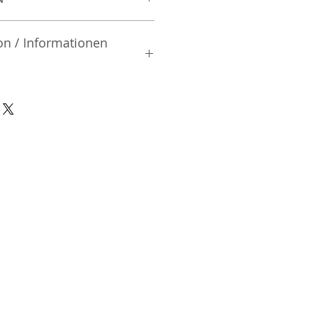
on / Informationen
rsteller:
td.
| Mibu-machi | Shimotsuga-gun
02 | Japan
nsible Person / Importeur
cher:
ic Vertriebs GmbH & Co. KG
/ 47
9/465/04072
DE136713331