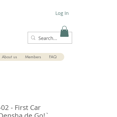
Log In
About us
Members
FAQ
2 - First Car
ensha de Go!`