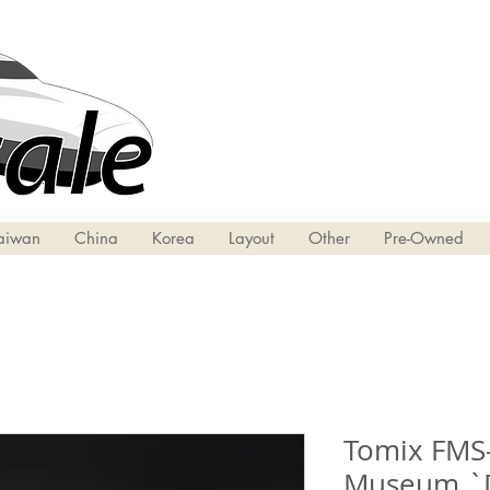
aiwan
China
Korea
Layout
Other
Pre-Owned
Tomix FMS-0
Museum `D