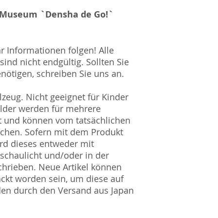
HRB Nummer: HR
ar Museum `Densha de Go!`
Amtsgericht Berli
Lucid ID: DE4171
WEEE-Reg.-Nr.: D
hr Informationen folgen! Alle
ind nicht endgültig. Sollten Sie
nötigen, schreiben Sie uns an.
zeug. Nicht geeignet für Kinder
ilder werden für mehrere
t und können vom tatsächlichen
ichen. Sofern mit dem Produkt
rd dieses entweder mit
nschaulicht und/oder in der
hrieben. Neue Artikel können
ckt worden sein, um diese auf
den durch den Versand aus Japan