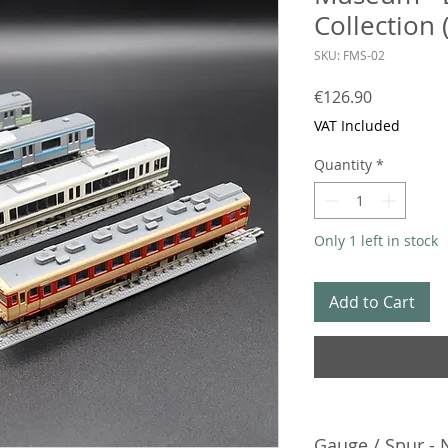
Collection 
SKU: FMS-02
Price
€126.90
VAT Included
Quantity
*
Only 1 left in stock
Add to Cart
Gauge / Spur - 