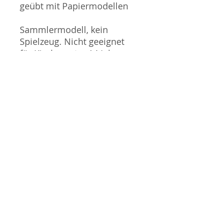
geübt mit Papiermodellen
Sammlermodell, kein
Spielzeug. Nicht geeignet
für Kinder unter 14 Jahren.
Produktbilder werden für
mehrere Verkäufe
wiederverwendet und
können vom tatsächlichen
Produkt geringfügig
abweichen. Sofern mit dem
Produkt Probleme bekannt
sind wird dieses entweder
mit zusätzlichen Bildern
veranschaulicht und/oder in
der Produktbeschreibung
beschrieben. Neue Artikel
können durch Mitarbeiter
ausgepackt worden sein,