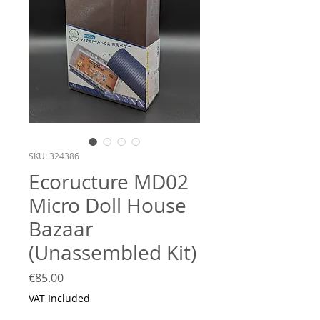
SKU: 324386
Ecoructure MD02
Micro Doll House
Bazaar
(Unassembled Kit)
Price
€85.00
VAT Included