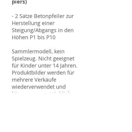
piers)
- 2 Sätze Betonpfeiler zur
Herstellung einer
Steigung/Abgangs in den
Höhen P1 bis P10
Sammlermodell, kein
Spielzeug. Nicht geeignet
für Kinder unter 14 Jahren.
Produktbilder werden für
mehrere Verkäufe
wiederverwendet und
können vom tatsächlichen
Produkt geringfügig
abweichen. Sofern mit dem
Produkt Probleme bekannt
sind wird dieses entweder
mit zusätzlichen Bildern