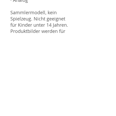
Sammlermodell, kein
Spielzeug. Nicht geeignet
für Kinder unter 14 Jahren.
Produktbilder werden für
mehrere Verkäufe
wiederverwendet und
können vom tatsächlichen
Produkt geringfügig
abweichen.
Sofern mit dem Produkt
Probleme bekannt sind,
wird dieses entweder mit
zusätzlichen Bildern
veranschaulicht und/oder in
der Produktbeschreibung
beschrieben. Neue Artikel