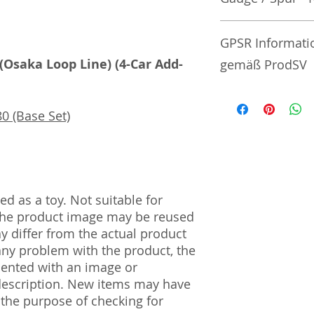
No additional info
GPSR Informati
 (Osaka Loop Line) (4-Car Add-
gemäß ProdSV
Manufacturer / He
0 (Base Set)
Tommy Tech Co., L
3-3-20 Toy Town 
| Tochigi | 321-02
Import and Respo
d as a toy. Not suitable for
und Verantwortli
 The product image may be reused
ay differ from the actual product
Horizont Electron
 any problem with the product, the
Päwesiner Weg 46 
13581 Berlin
mented with an image or
Steuernummer: 2
description. New items may have
UST-ID Nummer: 
 the purpose of checking for
HRB Nummer: HR