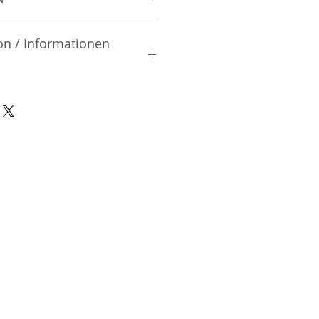
on / Informationen
rsteller:
td.
| Mibu-machi | Shimotsuga-gun
02 | Japan
nsible Person / Importeur
cher:
ic Vertriebs GmbH & Co. KG
/ 47
9/465/04072
DE136713331
A48482B