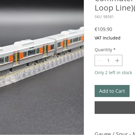
Loop Line)
SKU: 98581
Price
€109.90
VAT Included
Quantity
*
Only 2 left in stock
Add to Cart
Gauge / Spur - 