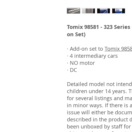
Tomix 98581 - 323 Series
on Set)
· Add-on set to
Tomix 9858
· 4 intermediary cars
· NO motor
· DC
Detailed model not intende
children under 14 years.
for several listings and m
in minor ways. If there is
issue will either be docu
described in the product 
been unboxed by staff for