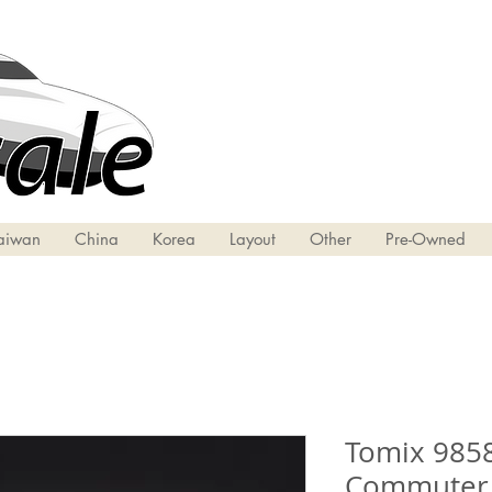
aiwan
China
Korea
Layout
Other
Pre-Owned
Tomix 98581
Commuter 