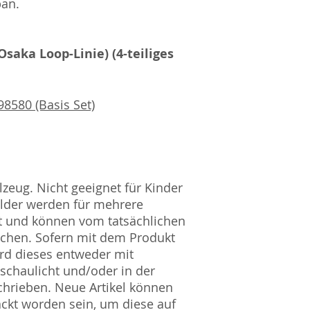
pan.
Amtsgericht Berli
Lucid ID: DE4171
WEEE-Reg.-Nr.: D
Osaka Loop-Linie) (4-teiliges
8580 (Basis Set)
zeug. Nicht geeignet für Kinder
ilder werden für mehrere
t und können vom tatsächlichen
ichen. Sofern mit dem Produkt
rd dieses entweder mit
nschaulicht und/oder in der
hrieben. Neue Artikel können
ckt worden sein, um diese auf