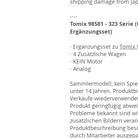
shipping damage from Ja
----
Tomix 98581 - 323 Serie (
Ergänzungsset)
· Ergänzungsset zu
Tomix 9
· 4 Zusätzliche Wagen
· KEIN Motor
· Analog
Sammlermodell, kein Spiel
unter 14 Jahren. Produktb
Verkäufe wiederverwende
Produkt geringfügig abwe
Probleme bekannt sind wi
zusätzlichen Bildern vera
Produktbeschreibung besc
durch Mitarbeiter ausgepa