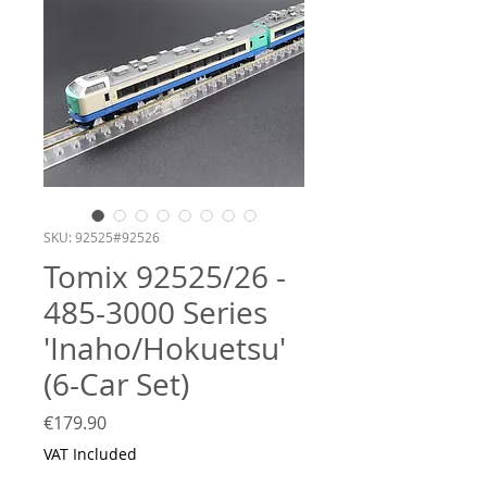
SKU: 92525#92526
Tomix 92525/26 -
485-3000 Series
'Inaho/Hokuetsu'
(6-Car Set)
Price
€179.90
VAT Included