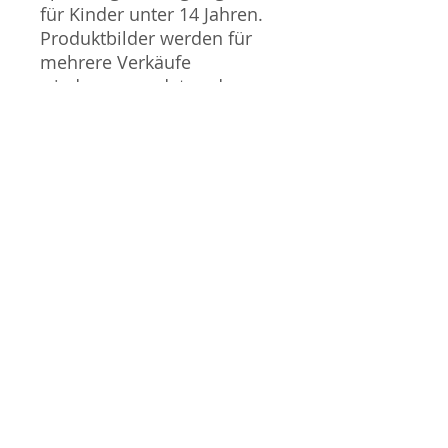
für Kinder unter 14 Jahren.
Produktbilder werden für
mehrere Verkäufe
wiederverwendet und
können vom tatsächlichen
Produkt geringfügig
abweichen. Sofern mit dem
Produkt Probleme bekannt
sind wird dieses entweder
mit zusätzlichen Bildern
veranschaulicht und/oder in
der Produktbeschreibung
beschrieben. Neue Artikel
können durch Mitarbeiter
ausgepackt worden sein,
um diese auf eventuelle
Transportschäden durch
den Versand aus Japan zu
überprüfen.