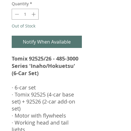
Quantity
*
Out of Stock
Notify When Available
Tomix 92525/26 - 485-3000
Series 'Inaho/Hokuetsu'
(6-Car Set)
· 6-car set
· Tomix 92525 (4-car base
set) + 92526 (2-car add-on
set)
· Motor with flywheels
· Working head and tail
lights