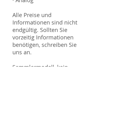
Alle Preise und
Informationen sind nicht
endgültig. Sollten Sie
vorzeitig Informationen
benötigen, schreiben Sie
uns an.
Sammlermodell, kein
Spielzeug. Nicht geeignet
für Kinder unter 14 Jahren.
Produktbilder werden für
mehrere Verkäufe
wiederverwendet und
können vom tatsächlichen
Produkt geringfügig
abweichen. Sofern mit dem
Produkt Probleme bekannt