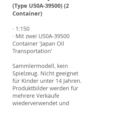
(Type U50A-39500) (2
Container)
· 1:150
· Mit zwei U50A-39500
Container 'Japan Oil
Transportation'
Sammlermodell, kein
Spielzeug. Nicht geeignet
für Kinder unter 14 Jahren.
Produktbilder werden für
mehrere Verkäufe
wiederverwendet und
können vom tatsächlichen
Produkt geringfügig
abweichen. Sofern mit dem
Produkt Probleme bekannt