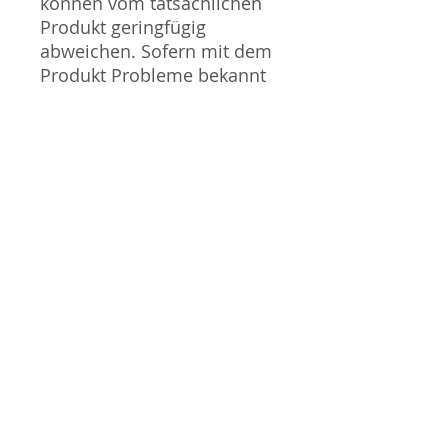
können vom tatsächlichen
Produkt geringfügig
abweichen. Sofern mit dem
Produkt Probleme bekannt
sind wird dieses entweder
mit zusätzlichen Bildern
veranschaulicht und/oder in
der Produktbeschreibung
beschrieben. Neue Artikel
können durch Mitarbeiter
ausgepackt worden sein,
um diese auf eventuelle
Transportschäden durch
den Versand aus Japan zu
überprüfen.
Gauge / Spur - N