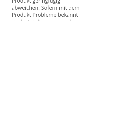
Produkt geringfügig
abweichen. Sofern mit dem
Produkt Probleme bekannt
sind wird dieses entweder
mit zusätzlichen Bildern
veranschaulicht und/oder in
der Produktbeschreibung
beschrieben. Neue Artikel
können durch Mitarbeiter
ausgepackt worden sein,
um diese auf eventuelle
Transportschäden durch
den Versand aus Japan zu
überprüfen.
Gauge / Spur - N
No additional info
GPSR Information / Informationen