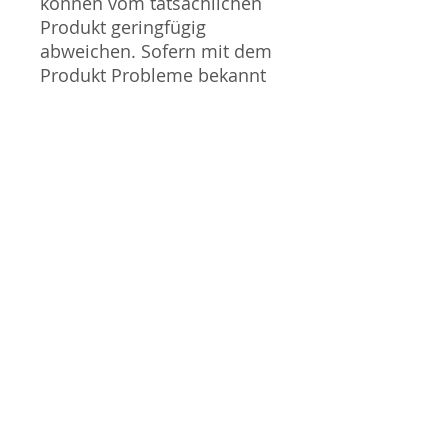
können vom tatsächlichen
Produkt geringfügig
abweichen. Sofern mit dem
Produkt Probleme bekannt
sind wird dieses entweder
mit zusätzlichen Bildern
veranschaulicht und/oder in
der Produktbeschreibung
beschrieben. Neue Artikel
können durch Mitarbeiter
ausgepackt worden sein,
um diese auf eventuelle
Transportschäden durch
den Versand aus Japan zu
überprüfen.
Gauge / Spur - N