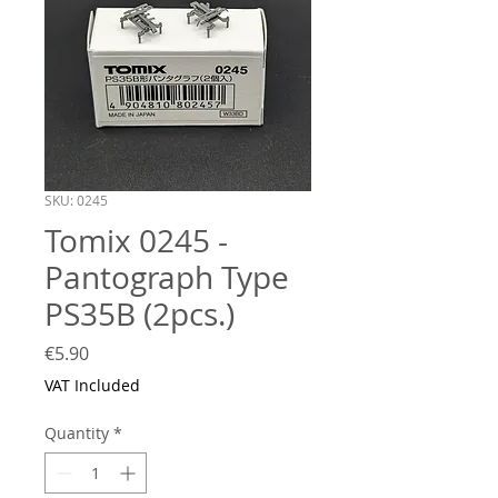
SKU: 0245
Tomix 0245 -
Pantograph Type
PS35B (2pcs.)
Price
€5.90
VAT Included
Quantity
*