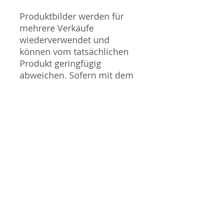
Produktbilder werden für
mehrere Verkäufe
wiederverwendet und
können vom tatsächlichen
Produkt geringfügig
abweichen. Sofern mit dem
Produkt Probleme bekannt
sind wird dieses entweder
mit zusätzlichen Bildern
veranschaulicht und/oder in
der Produktbeschreibung
beschrieben. Neue Artikel
können durch Mitarbeiter
ausgepackt worden sein,
um diese auf eventuelle
Transportschäden durch
den Versand aus Japan zu
überprüfen.