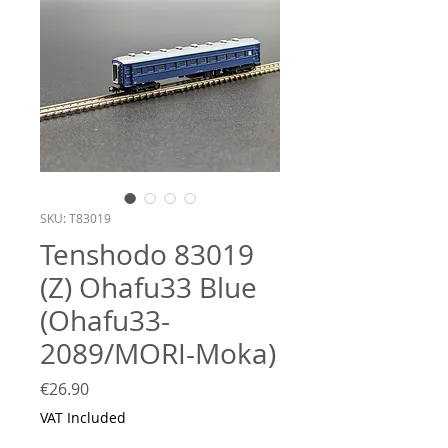
SKU: T83019
Tenshodo 83019
(Z) Ohafu33 Blue
(Ohafu33-
2089/MORI-Moka)
Price
€26.90
VAT Included