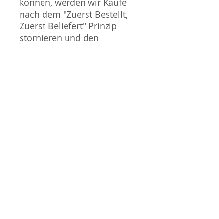
können, werden wir Käufe
nach dem "Zuerst Bestellt,
Zuerst Beliefert" Prinzip
stornieren und den
Kaufpreis erstatten. Wir
entschuldigen uns für alle
Unannehmlichkeiten die
dies mit sich bringen kann.
Sammlermodell, kein
Spielzeug. Nicht geeignet
für Kinder unter 14 Jahren.
Produktbilder werden für
mehrere Verkäufe
wiederverwendet und
können vom tatsächlichen
Produkt geringfügig
abweichen. Sofern mit dem
Produkt Probleme bekannt