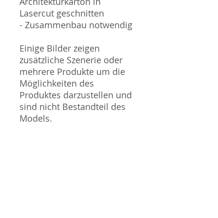
Architekturkarton in
Lasercut geschnitten
- Zusammenbau notwendig
Einige Bilder zeigen
zusätzliche Szenerie oder
mehrere Produkte um die
Möglichkeiten des
Produktes darzustellen und
sind nicht Bestandteil des
Models.
Sammlermodell, kein
Spielzeug. Nicht geeignet
für Kinder unter 14 Jahren.
Produktbilder werden für
mehrere Verkäufe
wiederverwendet und
können vom tatsächlichen