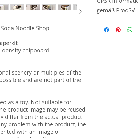
GPSR Informati
gemäß ProdSV
Manufacturer / He
g Soba Noodle Shop
AreaLogic Co., Ltd.
aperkit
#702 | 4-1-22 | S
h density chipboard
| Japan 160-0022
Import and Respo
al scenery or multiples of the
und Verantwortli
ossible and are not part of the
Horizont Electron
Päwesiner Weg 46 
13581 Berlin
d as a toy. Not suitable for
Steuernummer: 2
 The product image may be reused
UST-ID Nummer: 
ay differ from the actual product
HRB Nummer: HR
 any problem with the product, the
Amtsgericht Berli
Lucid ID: DE4171
mented with an image or
WEEE-Reg.-Nr.: D