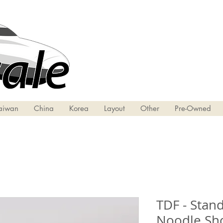
aiwan
China
Korea
Layout
Other
Pre-Owned
TDF - Stan
Noodle Sh