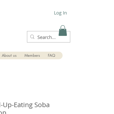
Log In
About us
Members
FAQ
d-Up-Eating Soba
op