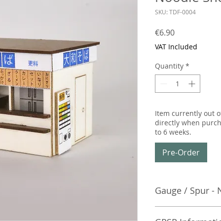
SKU: TDF-0004
Price
€6.90
VAT Included
Quantity
*
Item currently out o
directly when purch
to 6 weeks.
Pre-Order
Gauge / Spur - 
No additional info