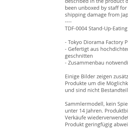
described in the product 
been unboxed by staff for
shipping damage from Ja
----
TDF-0004 Stand-Up-Eatin
- Tokyo Diorama Factory 
- Gefertigt aus hochdichte
geschnitten
- Zusammenbau notwend
Einige Bilder zeigen zusät
Produkte um die Möglichk
und sind nicht Bestandtei
Sammlermodell, kein Spiel
unter 14 Jahren. Produktb
Verkäufe wiederverwende
Produkt geringfügig abwe