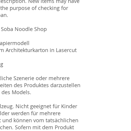
description. New items may have
 the purpose of checking for
pan.
g Soba Noodle Shop
Papiermodell
m Architekturkarton in Lasercut
ig
zliche Szenerie oder mehrere
eiten des Produktes darzustellen
l des Models.
zeug. Nicht geeignet für Kinder
ilder werden für mehrere
t und können vom tatsächlichen
ichen. Sofern mit dem Produkt