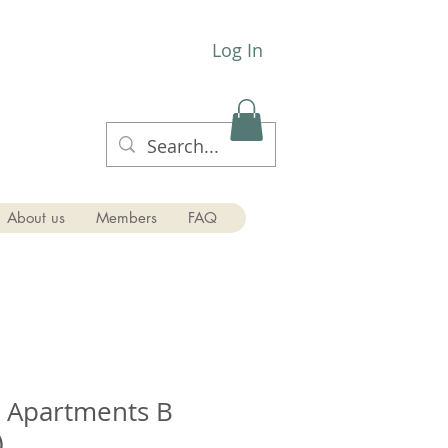
Log In
About us
Members
FAQ
l Apartments B
)