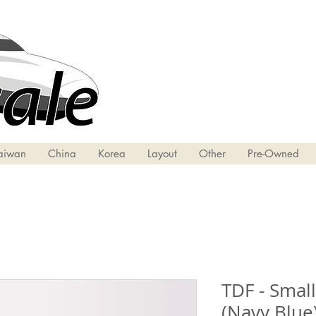
aiwan
China
Korea
Layout
Other
Pre-Owned
TDF - Smal
(Navy Blue