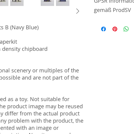
GPSR Informati
gemäß ProdSV
Manufacturer / He
s B (Navy Blue)
AreaLogic Co., Ltd.
aperkit
#702 | 4-1-22 | S
h density chipboard
| Japan 160-0022
Import and Respo
al scenery or multiples of the
und Verantwortli
ossible and are not part of the
Horizont Electron
Päwesiner Weg 46 
13581 Berlin
d as a toy. Not suitable for
Steuernummer: 2
 The product image may be reused
UST-ID Nummer: 
ay differ from the actual product
HRB Nummer: HR
 any problem with the product, the
Amtsgericht Berli
Lucid ID: DE4171
mented with an image or
WEEE-Reg.-Nr.: D