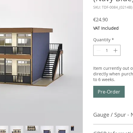
SKU: TDF-0084_(0214B)
Price
€24.90
VAT Included
Quantity
*
Item currently out o
directly when purch
to 6 weeks.
Pre-Order
Gauge / Spur - 
No additional info