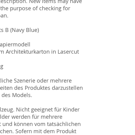
description. New items may have
 the purpose of checking for
pan.
s B (Navy Blue)
Papiermodell
m Architekturkarton in Lasercut
ig
zliche Szenerie oder mehrere
eiten des Produktes darzustellen
l des Models.
zeug. Nicht geeignet für Kinder
ilder werden für mehrere
t und können vom tatsächlichen
ichen. Sofern mit dem Produkt