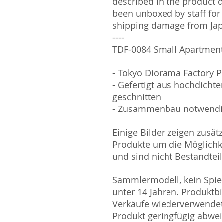
described in the product 
been unboxed by staff for
shipping damage from Ja
----
TDF-0084 Small Apartment
- Tokyo Diorama Factory 
- Gefertigt aus hochdichte
geschnitten
- Zusammenbau notwend
Einige Bilder zeigen zusät
Produkte um die Möglichk
und sind nicht Bestandtei
Sammlermodell, kein Spiel
unter 14 Jahren. Produktb
Verkäufe wiederverwende
Produkt geringfügig abwe