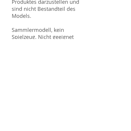
Produktes darzustellen und
sind nicht Bestandteil des
Models.
Sammlermodell, kein
Spielzeug. Nicht geeignet
für Kinder unter 14 Jahren.
Produktbilder werden für
mehrere Verkäufe
wiederverwendet und
können vom tatsächlichen
Produkt geringfügig
abweichen. Sofern mit dem
Produkt Probleme bekannt
sind wird dieses entweder
mit zusätzlichen Bildern
veranschaulicht und/oder in
der Produktbeschreibung
beschrieben. Neue Artikel