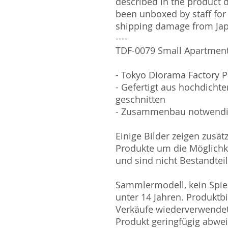
described in the product 
been unboxed by staff for
shipping damage from Ja
----
TDF-0079 Small Apartment
- Tokyo Diorama Factory 
- Gefertigt aus hochdichte
geschnitten
- Zusammenbau notwend
Einige Bilder zeigen zusät
Produkte um die Möglichk
und sind nicht Bestandtei
Sammlermodell, kein Spiel
unter 14 Jahren. Produktb
Verkäufe wiederverwende
Produkt geringfügig abwe