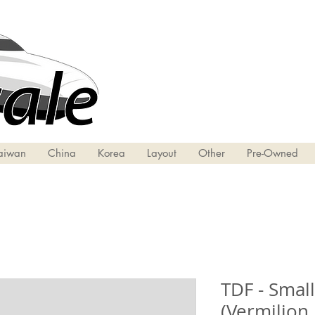
aiwan
China
Korea
Layout
Other
Pre-Owned
TDF - Smal
(Vermilion