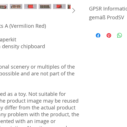
No additional info
GPSR Informati
gemäß ProdSV
s A (Vermilion Red)
Manufacturer / He
aperkit
AreaLogic Co., Ltd.
h density chipboard
#702 | 4-1-22 | S
| Japan 160-0022
al scenery or multiples of the
Import and Respo
ossible and are not part of the
und Verantwortli
Horizont Electron
Päwesiner Weg 46 
d as a toy. Not suitable for
13581 Berlin
 The product image may be reused
Steuernummer: 2
ay differ from the actual product
UST-ID Nummer: 
 any problem with the product, the
HRB Nummer: HR
mented with an image or
Amtsgericht Berli