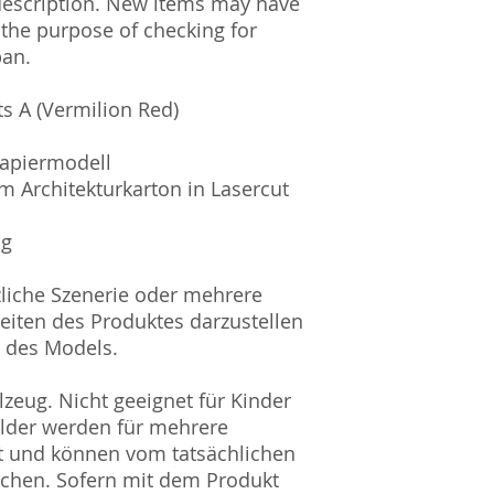
description. New items may have
Lucid ID: DE4171
WEEE-Reg.-Nr.: D
 the purpose of checking for
pan.
s A (Vermilion Red)
Papiermodell
m Architekturkarton in Lasercut
ig
zliche Szenerie oder mehrere
eiten des Produktes darzustellen
l des Models.
zeug. Nicht geeignet für Kinder
ilder werden für mehrere
t und können vom tatsächlichen
ichen. Sofern mit dem Produkt