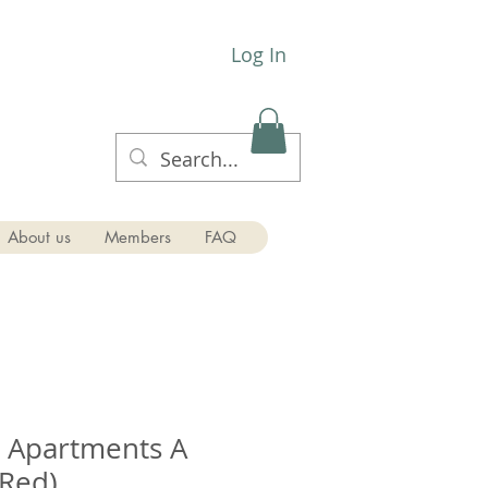
Log In
About us
Members
FAQ
l Apartments A
 Red)