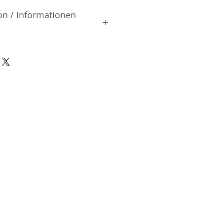
on / Informationen
rsteller:
hinjuku | Shinjuku-ku | Tokyo
nsible Person / Importeur
cher:
ic Vertriebs GmbH & Co. KG
/ 47
9/465/04072
DE136713331
A48482B
n-Charlottenburg