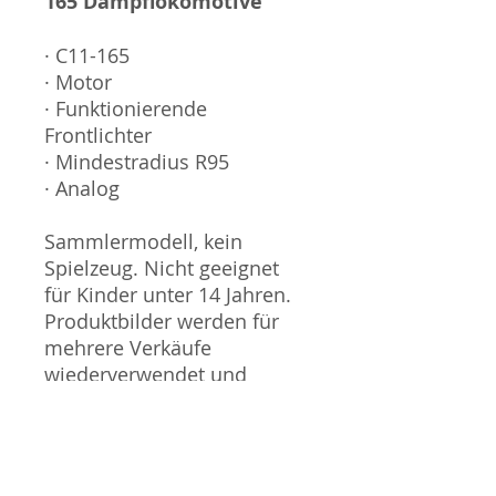
165 Dampflokomotive
· C11-165
· Motor
· Funktionierende
Frontlichter
· Mindestradius R95
· Analog
Sammlermodell, kein
Spielzeug. Nicht geeignet
für Kinder unter 14 Jahren.
Produktbilder werden für
mehrere Verkäufe
wiederverwendet und
können vom tatsächlichen
Produkt geringfügig
abweichen. Sofern mit dem
Produkt Probleme bekannt