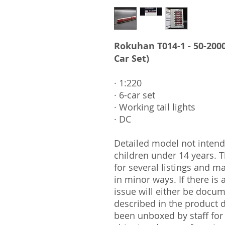
Rokuhan T014-1 - 50-2000
Car Set)
· 1:220
· 6-car set
· Working tail lights
· DC
Detailed model not intende
children under 14 years.
for several listings and m
in minor ways. If there is
issue will either be docu
described in the product 
been unboxed by staff for