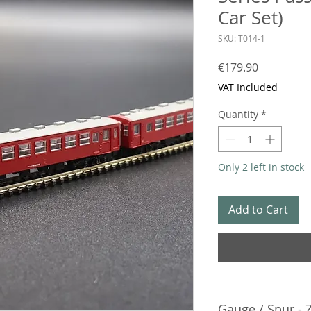
Car Set)
SKU: T014-1
Price
€179.90
VAT Included
Quantity
*
Only 2 left in stock
Add to Cart
Gauge / Spur - 