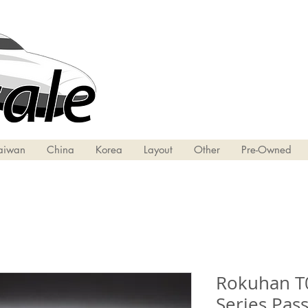
aiwan
China
Korea
Layout
Other
Pre-Owned
Rokuhan T0
Series Pas