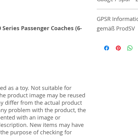
No additional info
GPSR Informati
 Series Passenger Coaches (6-
gemäß ProdSV
Manufacturer / He
Toytec Corporatio
7-27 Numazawadach
Prefecture | 328-
Import and Respo
d as a toy. Not suitable for
und Verantwortli
 The product image may be reused
ay differ from the actual product
Horizont Electron
 any problem with the product, the
Päwesiner Weg 46 
13581 Berlin
mented with an image or
Steuernummer: 2
description. New items may have
UST-ID Nummer: 
 the purpose of checking for
HRB Nummer: HR