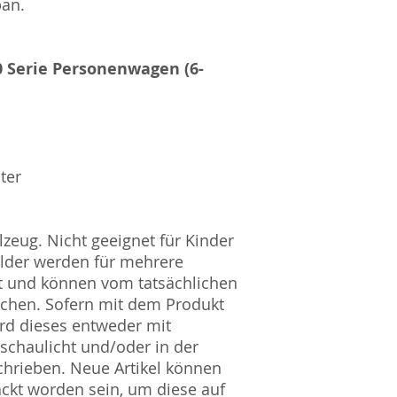
pan.
Amtsgericht Berli
Lucid ID: DE4171
WEEE-Reg.-Nr.: D
0 Serie Personenwagen (6-
ter
zeug. Nicht geeignet für Kinder
ilder werden für mehrere
t und können vom tatsächlichen
ichen. Sofern mit dem Produkt
rd dieses entweder mit
nschaulicht und/oder in der
hrieben. Neue Artikel können
ckt worden sein, um diese auf