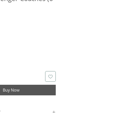
Buy Now
Z