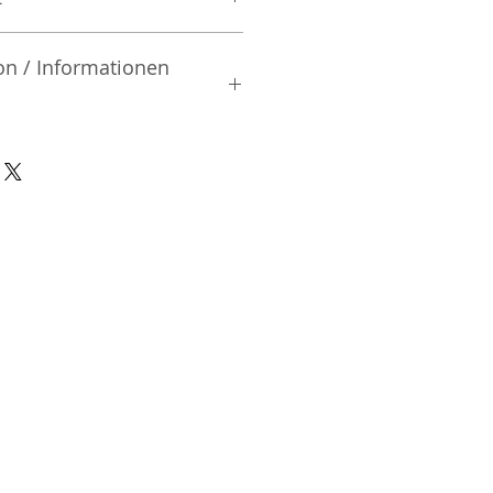
on / Informationen
rsteller:
n
o | Tochigi City | Tochigi
0042 | Japan
nsible Person / Importeur
cher:
ic Vertriebs GmbH & Co. KG
/ 47
9/465/04072
DE136713331
A48482B