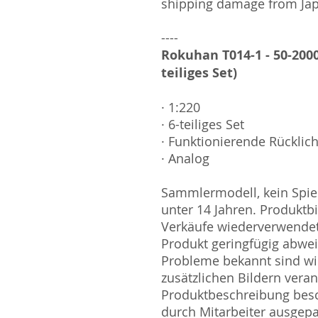
shipping damage from Ja
----
Rokuhan T014-1 - 50-200
teiliges Set)
· 1:220
· 6-teiliges Set
· Funktionierende Rücklich
· Analog
Sammlermodell, kein Spiel
unter 14 Jahren. Produktb
Verkäufe wiederverwende
Produkt geringfügig abwe
Probleme bekannt sind wi
zusätzlichen Bildern vera
Produktbeschreibung besc
durch Mitarbeiter ausgepa