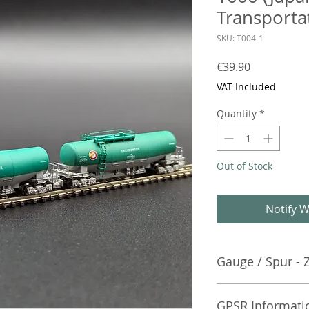
Transportat
SKU: T004-1
Price
€39.90
VAT Included
Quantity
*
Out of Stock
Notify W
Gauge / Spur - 
No additional info
GPSR Informati