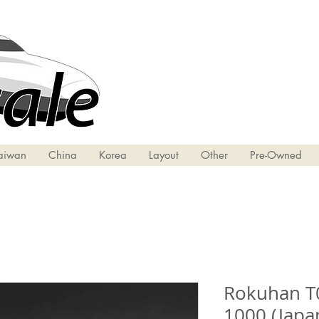
aiwan
China
Korea
Layout
Other
Pre-Owned
Rokuhan T00
1000 (Japa