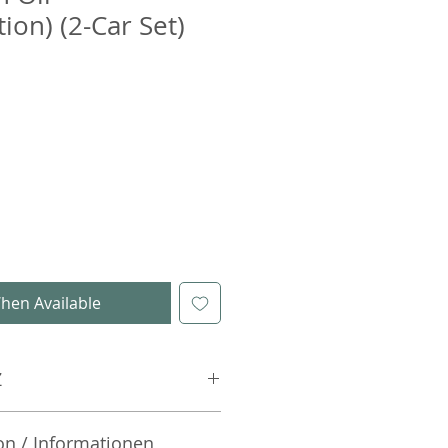
ion) (2-Car Set)
hen Available
Z
on / Informationen