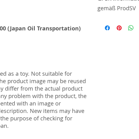
gemäß ProdSV
Manufacturer / He
00 (Japan Oil Transportation)
Toytec Corporatio
7-27 Numazawadach
Prefecture | 328-
Import and Respo
und Verantwortli
d as a toy. Not suitable for
 The product image may be reused
Horizont Electron
ay differ from the actual product
Päwesiner Weg 46 
 any problem with the product, the
13581 Berlin
mented with an image or
Steuernummer: 2
UST-ID Nummer: 
description. New items may have
HRB Nummer: HR
 the purpose of checking for
Amtsgericht Berli
pan.
Lucid ID: DE4171
WEEE-Reg.-Nr.: D