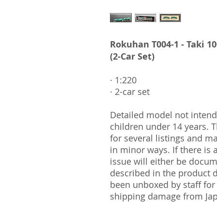
Rokuhan T004-1 - Taki 10
(2-Car Set)
· 1:220
· 2-car set
Detailed model not intende
children under 14 years.
for several listings and m
in minor ways. If there is
issue will either be docu
described in the product 
been unboxed by staff for
shipping damage from Ja