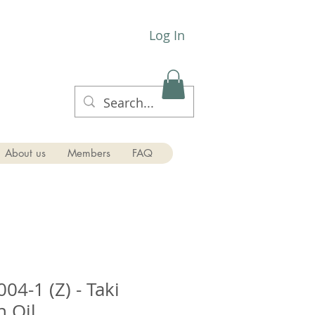
Log In
About us
Members
FAQ
4-1 (Z) - Taki
n Oil