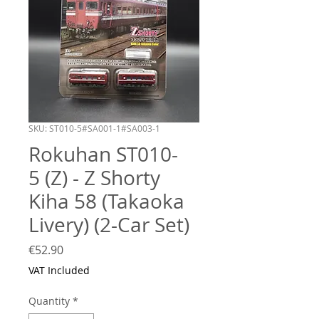
SKU: ST010-5#SA001-1#SA003-1
Rokuhan ST010-
5 (Z) - Z Shorty
Kiha 58 (Takaoka
Livery) (2-Car Set)
Price
€52.90
VAT Included
Quantity
*