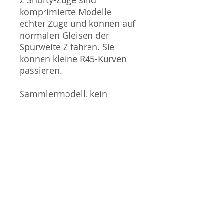
komprimierte Modelle
echter Züge und können auf
normalen Gleisen der
Spurweite Z fahren. Sie
können kleine R45-Kurven
passieren.
Sammlermodell, kein
Spielzeug. Nicht geeignet
für Kinder unter 14 Jahren.
Produktbilder werden für
mehrere Verkäufe
wiederverwendet und
können vom tatsächlichen
Produkt geringfügig
abweichen. Sofern mit dem
Produkt Probleme bekannt
sind wird dieses entweder