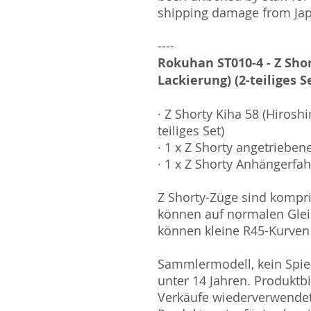
shipping damage from Ja
----
Rokuhan ST010-4 - Z Sho
Lackierung) (2-teiliges Set)​​​​
· Z Shorty Kiha 58 (Hirosh
teiliges Set)​​​​​​​
· 1 x Z Shorty angetrieben
· 1 x Z Shorty Anhängerfah
Z Shorty-Züge sind kompr
können auf normalen Gleis
können kleine R45-Kurven
Sammlermodell, kein Spiel
unter 14 Jahren. Produktb
Verkäufe wiederverwende