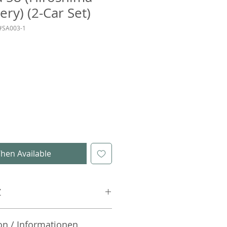
ery) (2-Car Set)
#SA003-1
hen Available
Z
on / Informationen