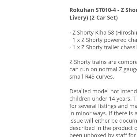
Rokuhan ST010-4 - Z Sho
Livery) (2-Car Set)
· Z Shorty Kiha 58 (Hiroshi
· 1 x Z Shorty powered cha
· 1 x Z Shorty trailer chass
Z Shorty trains are compr
can run on normal Z gauge
small R45 curves.
Detailed model not intende
children under 14 years.
for several listings and m
in minor ways. If there is
issue will either be docu
described in the product 
been unboxed by staff for