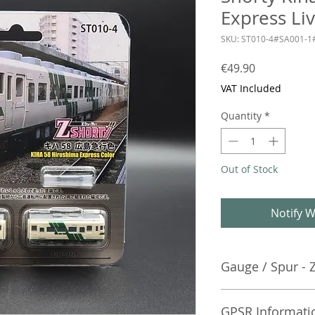
Express Liv
SKU: ST010-4#SA001-1
Price
€49.90
VAT Included
Quantity
*
Out of Stock
Notify W
Gauge / Spur - 
No additional info
GPSR Informati