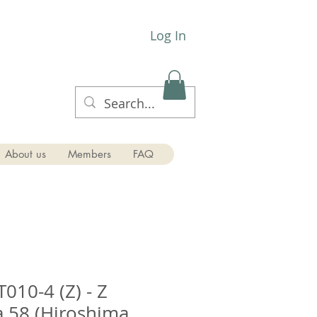
Log In
About us
Members
FAQ
010-4 (Z) - Z
a 58 (Hiroshima