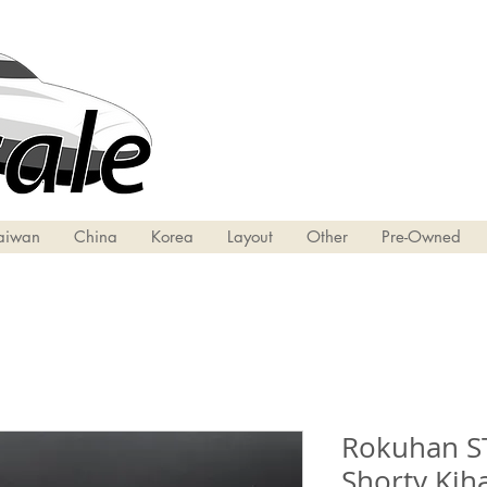
aiwan
China
Korea
Layout
Other
Pre-Owned
Rokuhan ST
Shorty Kih