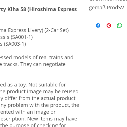
gemäß ProdSV
rty Kiha 58 (Hiroshima Express
Manufacturer / He
ma Express Livery) (2-Car Set)
Toytec Corporatio
ssis (SA001-1)
7-27 Numazawadach
is (SA003-1)
Prefecture | 328-
essed models of real trains and
Import and Respo
 tracks. They can negotiate
und Verantwortli
Horizont Electron
Päwesiner Weg 46 
d as a toy. Not suitable for
13581 Berlin
 The product image may be reused
Steuernummer: 2
ay differ from the actual product
UST-ID Nummer: 
 any problem with the product, the
HRB Nummer: HR
mented with an image or
Amtsgericht Berli
description. New items may have
Lucid ID: DE4171
WEEE-Reg.-Nr.: D
 the purpose of checking for