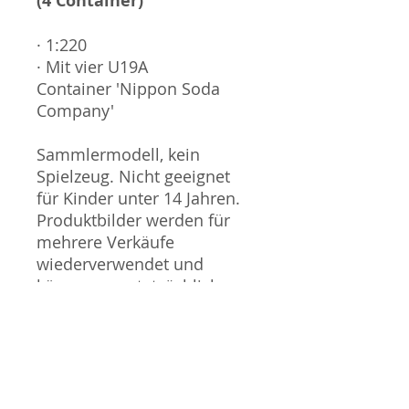
(4 Container)
· 1:220
· Mit vier U19A
Container 'Nippon Soda
Company'
Sammlermodell, kein
Spielzeug. Nicht geeignet
für Kinder unter 14 Jahren.
Produktbilder werden für
mehrere Verkäufe
wiederverwendet und
können vom tatsächlichen
Produkt geringfügig
abweichen. Sofern mit dem
Produkt Probleme bekannt
sind wird dieses entweder
mit zusätzlichen Bildern